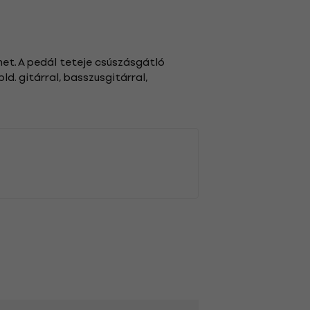
net. A pedál teteje csúszásgátló
ld. gitárral, basszusgitárral,