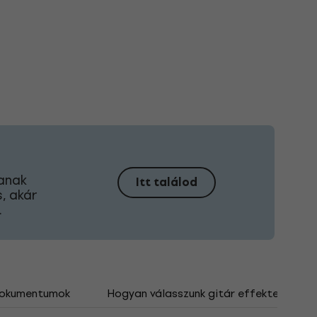
tanak
Itt találod
, akár
.
okumentumok
Hogyan válasszunk gitár effektet