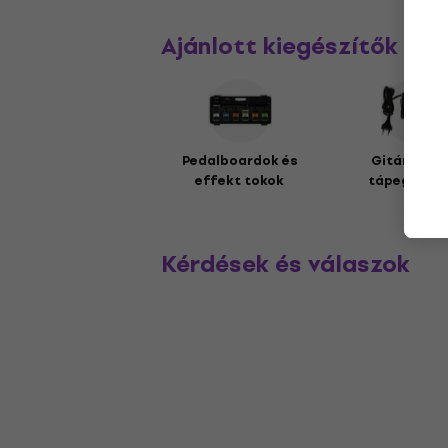
Ajánlott kiegészítők
Pedalboardok és
Gitáreffek
effekt tokok
tápegység
Kérdések és válaszok