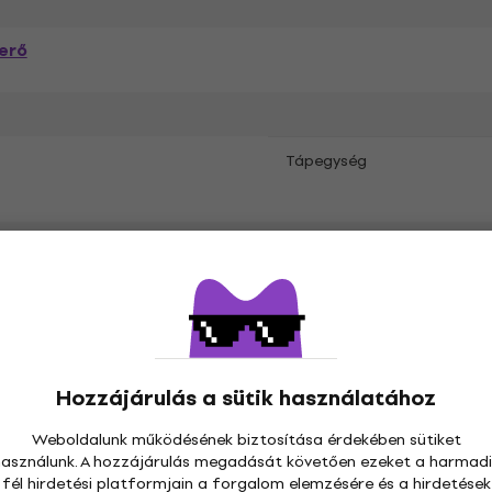
erő
Tápegység
Hozzájárulás a sütik használatához
Weboldalunk működésének biztosítása érdekében sütiket
pcsolatban
használunk. A hozzájárulás megadását követően ezeket a harmadi
fél hirdetési platformjain a forgalom elemzésére és a hirdetések