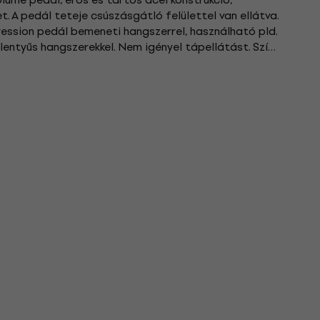
. A pedál teteje csúszásgátló felülettel van ellátva.
ession pedál bemeneti hangszerrel, használható pld.
llentyűs hangszerekkel. Nem igényel tápellátást. Szín: