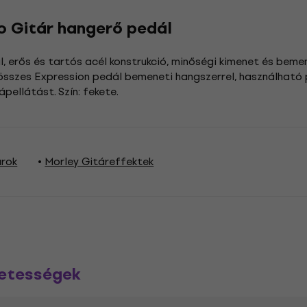
o Gitár hangerő pedál
 erős és tartós acél konstrukció, minőségi kimenet és beme
 összes Expression pedál bemeneti hangszerrel, használható p
ápellátást. Szín: fekete.
árok
Morley Gitáreffektek
zetességek