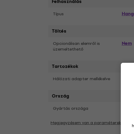
Felhasználás
Hang
Típus
Töltés
Nem
Opcionálisan elemről is
üzemeltethető
Tartozékok
Nem
Hálózati adapter mellékelve
Ország
Gyártás országa
USA
Megjegyzésem van a paraméterekkel ka