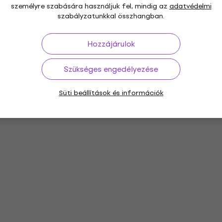
személyre szabására használjuk fel, mindig az
adatvédelmi
szabályzatunkkal összhangban.
Hozzájárulok
Szükséges engedélyezése
t
Patch kábelek
Tápegység adapter
Egys
ek
kábelek
Süti beállítások és információk