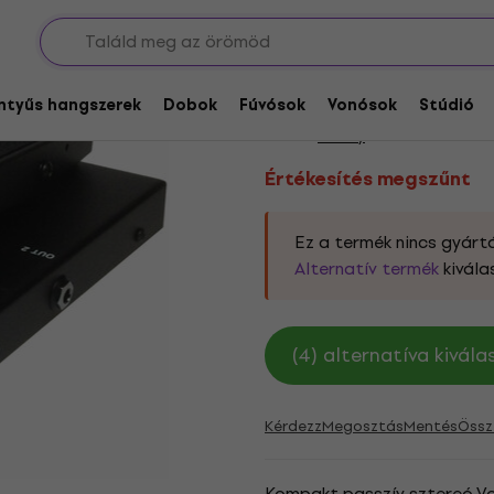
ion pedálok
Értékesítés megszűnt
Morley M2 Passive S
entyűs hangszerek
Dobok
Fúvósok
Vonósok
Stúdió
Márka:
Morley
Termékkód:
2358
Értékesítés megszűnt
Ez a termék nincs gyártá
Alternatív termék
kivála
(4) alternatíva kivál
Kérdezz
Megosztás
Mentés
Össz
Kompakt passzív sztereó Vol