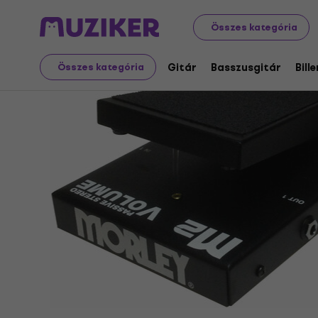
Hangszerek
Gitár
Gitáreffektek
Hangerő / Express
Összes kategória
Gitár
Basszusgitár
Bill
Összes kategória
Értékesítés megszűnt