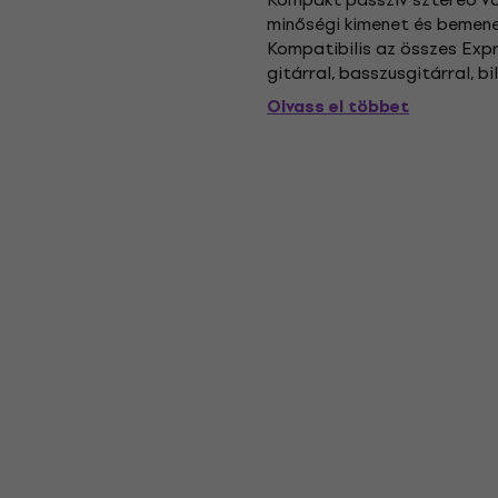
minőségi kimenet és bemenet
Kompatibilis az összes Expr
gitárral, basszusgitárral, bi
fekete.
Olvass el többet