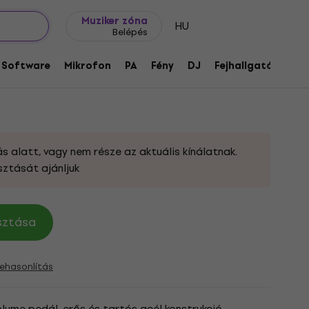
Ajándék ötletek
FAQ
Muziker Blog
Muziker zóna
HU
Belépés
tereo Gitár hangerő pedál
Software
Mikrofon
PA
Fény
DJ
Fejhallgató
Audi
40
s alatt, vagy nem része az aktuális kínálatnak.
sztását ajánljuk
asztása
ehasonlítás
ume pedál, erős és tartós acél konstrukció,