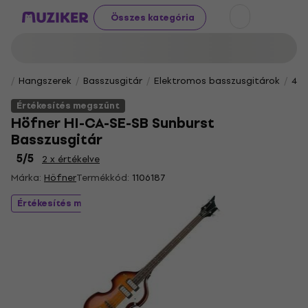
Összes kategória
Hangszerek
Basszusgitár
Elektromos basszusgitárok
4 h
Értékesítés megszűnt
Höfner HI-CA-SE-SB Sunburst
Basszusgitár
5
/5
2 x értékelve
Márka:
Höfner
Termékkód:
1106187
Értékesítés megszűnt