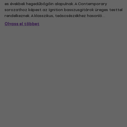
es évekbeli hegedűbőgőin alapulnak. A Contemporary
sorozathoz képest az Ignition basszusgitárok üreges testtel
rendelkeznek. A klasszikus, teáscsészékhez hasonló
gombokkal ellátott kezelőpanel mellett fahíddal és trapéz
Olvass el többet
alakú farokrésszel is fel vannak szerelve, valamint a
hagyományos...