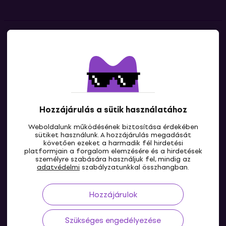
Kapcsolatok
Lépj kapcsolatba velünk
Hozzájárulás a sütik használatához
Weboldalunk működésének biztosítása érdekében
sütiket használunk. A hozzájárulás megadását
követően ezeket a harmadik fél hirdetési
platformjain a forgalom elemzésére és a hirdetések
személyre szabására használjuk fel, mindig az
HU
adatvédelmi
szabályzatunkkal összhangban.
Hozzájárulok
Szükséges engedélyezése