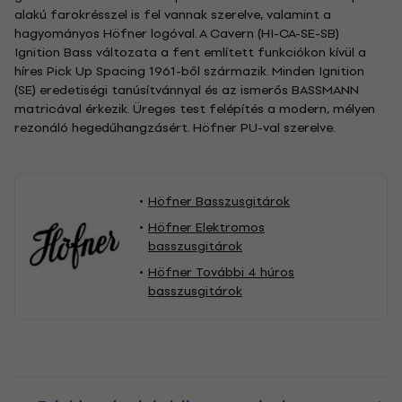
alakú farokrésszel is fel vannak szerelve, valamint a
hagyományos Höfner logóval. A Cavern (HI-CA-SE-SB)
Ignition Bass változata a fent említett funkciókon kívül a
híres Pick Up Spacing 1961-ből származik. Minden Ignition
(SE) eredetiségi tanúsítvánnyal és az ismerős BASSMANN
matricával érkezik. Üreges test felépítés a modern, mélyen
rezonáló hegedűhangzásért. Höfner PU-val szerelve.
Höfner Basszusgitárok
Höfner Elektromos
basszusgitárok
Höfner További 4 húros
basszusgitárok