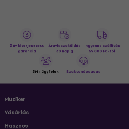
3 év kiterjesztett
Áruvisszaküldés
Ingyenes szállítás
garancia
30 napig
59 000 Ft -tól
3M+ ügyfelek
Szaktanácsadás
Muziker
Vásárlás
Hasznos