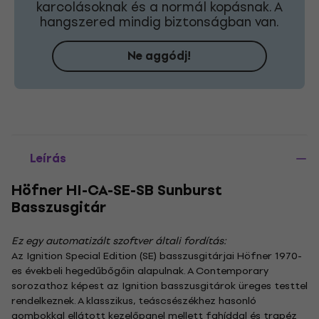
karcolásoknak és a normál kopásnak. A
hangszered mindig biztonságban van.
Ne aggódj!
Leírás
Höfner HI-CA-SE-SB Sunburst
Basszusgitár
Ez egy automatizált szoftver általi fordítás:
Az Ignition Special Edition (SE) basszusgitárjai Höfner 1970-
es évekbeli hegedűbőgőin alapulnak. A Contemporary
sorozathoz képest az Ignition basszusgitárok üreges testtel
rendelkeznek. A klasszikus, teáscsészékhez hasonló
gombokkal ellátott kezelőpanel mellett fahíddal és trapéz